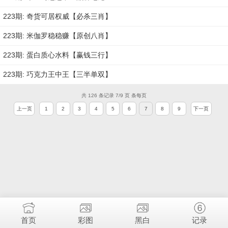
223期: 奇货可居权威【必杀三肖】
223期: 米伽罗稳稳赚【原创八肖】
223期: 蛋白质心水料【赢钱三行】
223期: 巧克力王中王【三半单双】
共 126 条记录 7/9 页 条每页
上一页
1
2
3
4
5
6
7
8
9
下一页
首页
彩图
黑白
记录