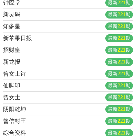
钟应堂
最新
221
期
新灵码
最新
221
期
知多星
最新
221
期
新苹果日报
最新
221
期
招财皇
最新
221
期
新龙报
最新
221
期
曾女士诗
最新
221
期
仙脚印
最新
221
期
曾女士
最新
221
期
阴阳乾坤
最新
221
期
曾信封王
最新
221
期
综合资料
最新
221
期