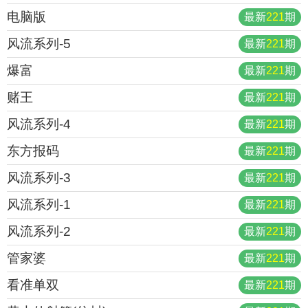
电脑版
最新
221
期
风流系列-5
最新
221
期
爆富
最新
221
期
赌王
最新
221
期
风流系列-4
最新
221
期
东方报码
最新
221
期
风流系列-3
最新
221
期
风流系列-1
最新
221
期
风流系列-2
最新
221
期
管家婆
最新
221
期
看准单双
最新
221
期