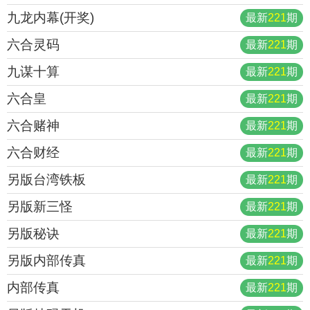
九龙内幕(开奖)
最新
221
期
六合灵码
最新
221
期
九谋十算
最新
221
期
六合皇
最新
221
期
六合赌神
最新
221
期
六合财经
最新
221
期
另版台湾铁板
最新
221
期
另版新三怪
最新
221
期
另版秘诀
最新
221
期
另版内部传真
最新
221
期
内部传真
最新
221
期