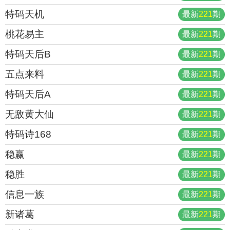
特码天机
最新
221
期
桃花易主
最新
221
期
特码天后B
最新
221
期
五点来料
最新
221
期
特码天后A
最新
221
期
无敌黄大仙
最新
221
期
特码诗168
最新
221
期
稳赢
最新
221
期
稳胜
最新
221
期
信息一族
最新
221
期
新诸葛
最新
221
期