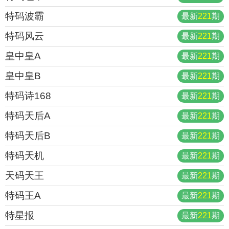
特码波霸
最新
221
期
特码风云
最新
221
期
皇中皇A
最新
221
期
皇中皇B
最新
221
期
特码诗168
最新
221
期
特码天后A
最新
221
期
特码天后B
最新
221
期
特码天机
最新
221
期
天码天王
最新
221
期
特码王A
最新
221
期
特星报
最新
221
期