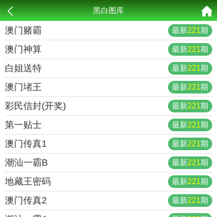
黑白图库
澳门赌霸
最新
221
期
澳门神算
最新
221
期
白姐送特
最新
221
期
澳门堵王
最新
221
期
彩民信封(开奖)
最新
221
期
第一贴士
最新
221
期
澳门传真1
最新
221
期
潮汕一霸B
最新
221
期
地藏王密码
最新
221
期
澳门传真2
最新
221
期