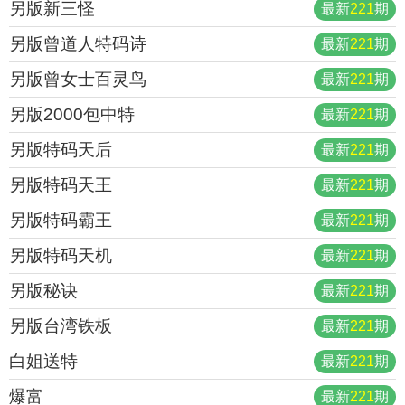
另版新三怪
最新
221
期
另版曾道人特码诗
最新
221
期
另版曾女士百灵鸟
最新
221
期
另版2000包中特
最新
221
期
另版特码天后
最新
221
期
另版特码天王
最新
221
期
另版特码霸王
最新
221
期
另版特码天机
最新
221
期
另版秘诀
最新
221
期
另版台湾铁板
最新
221
期
白姐送特
最新
221
期
爆富
最新
221
期