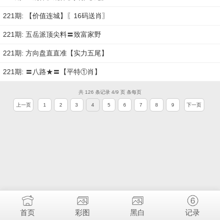
221期: 【价值连城】〖16码送肖〗
221期: 五岳派顶尖料〓致富家野
221期: 方向盘直直准【实力五尾】
221期: 〓八路★〓【平特①肖】
共 126 条记录 4/9 页 条每页
上一页
1
2
3
4
5
6
7
8
9
下一页
首页
彩图
黑白
记录