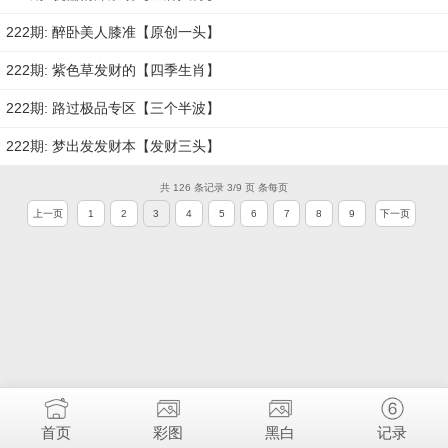
222期: 醉卧美人膝准【原创一头】
222期: 紫色草发财的【四季生肖】
222期: 路过极品专区【三个半波】
222期: 梦出发发财本【发财三头】
共 126 条记录 3/9 页 条每页
上一页
1
2
3
4
5
6
7
8
9
下一页
首页
彩图
黑白
记录