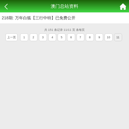
澳门总站资料
218期: 万年白狐【三行中特】已免费公开
共 151 条记录 11/11 页 条每页
上一页
1
2
3
4
5
6
7
8
9
10
11