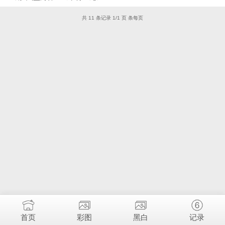
共 11 条记录 1/1 页 条每页
首页
彩图
黑白
记录