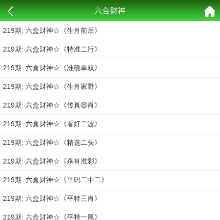
六合财神
219期: 六盒财神☆《生肖前后》
219期: 六盒财神☆《特准二行》
219期: 六盒财神☆《准确单双》
219期: 六盒财神☆《生肖家野》
219期: 六盒财神☆《传真⑧肖》
219期: 六盒财神☆《看好二波》
219期: 六盒财神☆《精选二头》
219期: 六盒财神☆《杀肖准彩》
219期: 六盒财神☆《平码二中二》
219期: 六盒财神☆《平特三肖》
219期: 六盒财神☆《平特一尾》