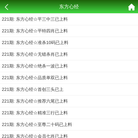
东方心经
221期: 东方心经☆平三中三已上料
221期: 东方心经☆平特四肖已上料
221期: 东方心经☆准杀10码已上料
221期: 东方心经☆无错杀肖已上料
221期: 东方心经☆绝杀一波已上料
221期: 东方心经☆品质单双已上料
221期: 东方心经☆首创三头已上
221期: 东方心经☆推荐六尾已上料
221期: 东方心经☆精准三行已上料
221期: 东方心经☆至尊二十码已上料
221期: 东方心经☆会员七肖已上料