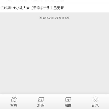
219期: ★小龙人★【干掉㊣一头】已更新
共 12 条记录 1/1 页 条每页
首页
彩图
黑白
记录