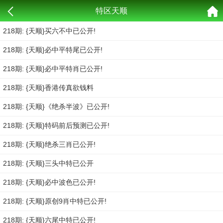
特区天顺
218期: {天顺}买六不中已公开!
218期: {天顺}必中平特尾已公开!
218期: {天顺}必中平特肖已公开!
218期: {天顺}香港传真欲钱料
218期: {天顺}《绝杀半波》已公开!
218期: {天顺}特码前后预测已公开!
218期: {天顺}绝杀三肖已公开!
218期: {天顺}三头中特已公开
218期: {天顺}必中波色已公开!
218期: {天顺}原创9肖中特已公开!
218期: {天顺}六尾中特已公开!