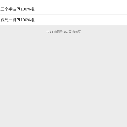
姐三个半波◥100%准
門踩死一肖◥100%准
共 13 条记录 1/1 页 条每页