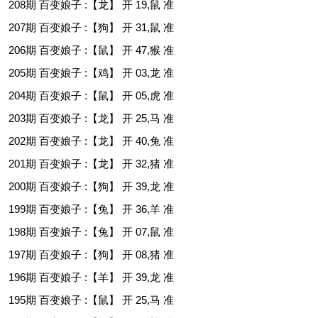
208期 百变娘子 :【龙】 开 19,鼠 准
207期 百变娘子 :【狗】 开 31,鼠 准
206期 百变娘子 :【鼠】 开 47,猴 准
205期 百变娘子 :【鸡】 开 03,龙 准
204期 百变娘子 :【鼠】 开 05,虎 准
203期 百变娘子 :【龙】 开 25,马 准
202期 百变娘子 :【龙】 开 40,兔 准
201期 百变娘子 :【龙】 开 32,猪 准
200期 百变娘子 :【狗】 开 39,龙 准
199期 百变娘子 :【兔】 开 36,羊 准
198期 百变娘子 :【兔】 开 07,鼠 准
197期 百变娘子 :【狗】 开 08,猪 准
196期 百变娘子 :【羊】 开 39,龙 准
195期 百变娘子 :【鼠】 开 25,马 准