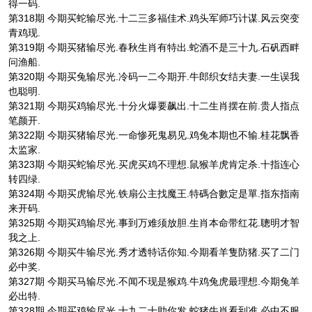
得一码.
第318期 今期买蛇输尽光.十二三多福佳术.鸡头军师巧计谋.风云突变
青鸡现.
第319期 今期买猪输尽光.春秋生肖有特出.蛇酒不是三十九.石矾西畔
问渔船.
第320期 今期买兔输尽光.冷码一二今期开.牛郎织女结夫妻.一生误我
也聪明.
第321期 今期买鸡输尽光.十分火爆要飙出.十二生肖摆在前.贵人指点
笔颜开.
第322期 今期买猪输尽光.一命惨死鬼易见.鸡兔本期也不输.桂花飘香
太监家.
第323期 今期买蛇输尽光.买虎买鸡不理想.鼠猴羊虎肯定杀.十指连心
转四绿.
第324期 今期买虎输尽光.铁扇公主找魔王.特碼合數定是單.指东指南
来开码.
第325期 今期买鸡输尽光.事到万难须放胆.生肖本命带红花.聰明才智
我之上.
第326期 今期买牛输尽光.秀才透特话你知.今期看羊隻防猪.买了二门
必中奖.
第327期 今期买马输尽光.不闻不现是猴鸡.牛鸡兔虎最理想.今期兔羊
必出特.
第328期 今期买鸡输尽光.十九二十助你发.蛇猪牛肖看到准.必中不服