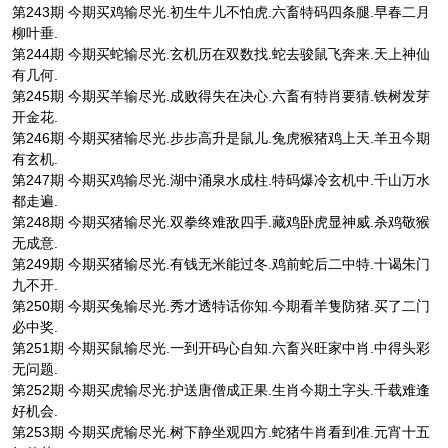
第243期 今期买鸡输尽光.初生牛儿不怕虎.六畜特码四条腿.早春二月
柳叶垂.
第244期 今期买蛇输尽光.玄机历在双数找.蛇去骏鼠飞奔来.天上神仙
有几何.
第245期 今期买羊输尽光.成败得失在决心.六畜有特肖要猜.铁树发芽
开金花.
第246期 今期买猪输尽光.步步高升是鼠儿.兔虎猴猪鸡上天.羊丑今期
有玄机.
第247期 今期买鸡输尽光.湖中涌泉水成柱.特码爆冷玄机中.千山万水
都走遍.
第248期 今期买猪输尽光.双拳终难敌四手.藏鸡卧虎显神威.杀鸡敬猴
无成意.
第249期 今期买猪输尽光.有钱无米能过冬.鸡前蛇后二中特.十谒朱门
九不开.
第250期 今期买兔输尽光.秀才透特话你知.今期看羊隻防猪.买了二门
必中奖.
第251期 今期买鼠输尽光.一到开码心自知.六畜兴旺家中肖.中得头彩
无问题.
第252期 今期买虎输尽光.护送唐僧成正果.生肖今期土字头.千载难逢
好机会.
第253期 今期买虎输尽光.树下静坐观四方.蛇猪牛肖看到准.元宵十五