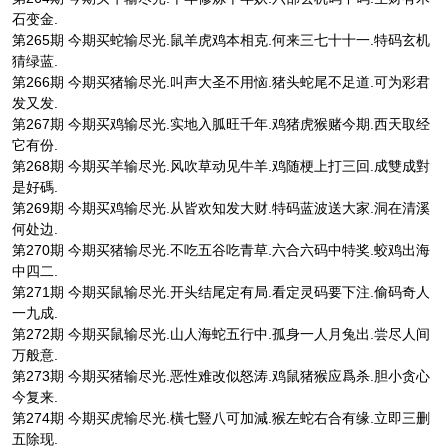
石变金.
第265期 今期买蛇输尽光.鼠羊虎鸡本相克.何来三七十十一.特码玄机
猜绿蓝.
第266期 今期买猪输尽光.叫声大圣不用恼.猪头蛇尾不足道.可为彩君
发又发.
第267期 今期买鸡输尽光.实地入胍旺千年.鸡猪虎猴赌今期.西天取经
它有份.
第268期 今期买羊输尽光.风吹草动见牛羊.鸡随梗上打三回.成雙成對
是好碼.
第269期 今期买鸡输尽光.从皆欢知发大财.特码蓝波送大家.洞在清溪
何处边.
第270期 今期买猪输尽光.不吃五谷吃青草.六合六码中特奖.蛟鸡出海
中四二.
第271期 今期买鼠输尽光.开头结尾定有局.看定灵码要下注.偷码奇人
一九成.
第272期 今期买鼠输尽光.山人海蛇五行中.孤身一人月兔出.尝尽人间
万般意.
第273期 今期买猪输尽光.恶性难改似怒涛.鸡鼠猪猴应爲杀.胆小贪心
今复来.
第274期 今期买虎输尽光.橫七豎八可加減.猴左蛇右合有缘.立即三删
五除现.