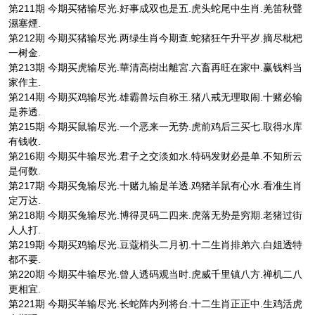
第211期 今期买猪输尽光.好事成双也是五.虎头蛇尾中生肖.羌笛秋聲
濕塞煙.
第212期 今期买猪输尽光.两绿生肖今期查.蛇猪狂午升平岁.摘尽枇杷
一树金.
第213期 今期买虎输尽光.華清高樹出離宮.六畜再旺在家中.赢钱料当
家作主.
第214期 今期买鸡输尽光.雄霸兽坛自称王.猪八戒无理取闹.十赌必输
是养透.
第215期 今期买鼠输尽光.一个恶来一无势.虎前鸡后三买七.取得水库
有钱收.
第216期 今期买牛输尽光.君子之交淡如水.特码发财必是单.不知所云
是何数.
第217期 今期买兔输尽光.十赌九输是羊透.鸡猪羊鼠有心水.看准生肖
定万达.
第218期 今期买兔输尽光.博得灵码二四来.虎落无势是穷期.老猪过街
人人打.
第219期 今期买鸡输尽光.豆蔻梢头二月初.十二生肖排弟六.白姐透特
都不要.
第220期 今期买牛输尽光.曾人透码观当时.虎威千里镇八方.禅机二八
更相宜.
第221期 今期买羊输尽光.长蛇阵内列将台.十二生肖正正中.生鸡活虎