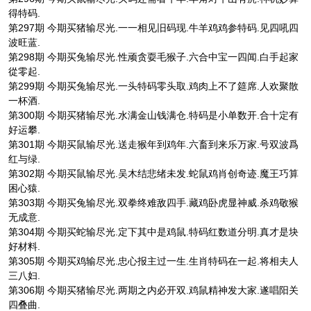
得特码.
第297期 今期买猪输尽光.一一相见旧码现.牛羊鸡鸡参特码.见四吼四
波旺蓝.
第298期 今期买兔输尽光.性顽贪耍毛猴子.六合中宝一四闻.白手起家
從零起.
第299期 今期买兔输尽光.一头特码零头取.鸡肉上不了筵席.人欢聚散
一杯酒.
第300期 今期买猪输尽光.水满金山钱满仓.特码是小单数开.合十定有
好运攀.
第301期 今期买鼠输尽光.送走猴年到鸡年.六畜到来乐万家.号双波爲
红与绿.
第302期 今期买鼠输尽光.吴木结悲绪未发.蛇鼠鸡肖创奇迹.魔王巧算
困心猿.
第303期 今期买兔输尽光.双拳终难敌四手.藏鸡卧虎显神威.杀鸡敬猴
无成意.
第304期 今期买蛇输尽光.定下其中是鸡鼠.特码红数道分明.真才是块
好材料.
第305期 今期买鸡输尽光.忠心报主过一生.生肖特码在一起.将相夫人
三八妇.
第306期 今期买猪输尽光.两期之内必开双.鸡鼠精神发大家.遂唱阳关
四叠曲.