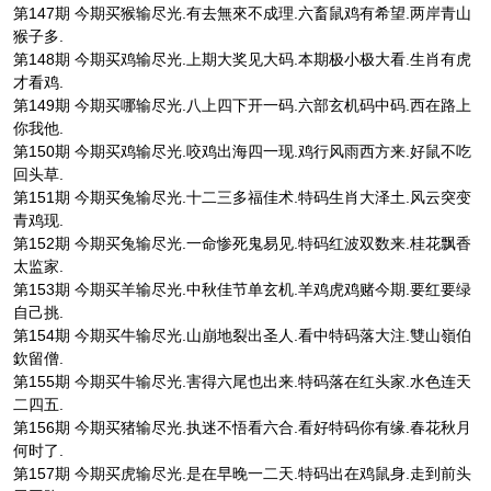
第147期 今期买猴输尽光.有去無來不成理.六畜鼠鸡有希望.两岸青山
猴子多.
第148期 今期买鸡输尽光.上期大奖见大码.本期极小极大看.生肖有虎
才看鸡.
第149期 今期买哪输尽光.八上四下开一码.六部玄机码中码.西在路上
你我他.
第150期 今期买鸡输尽光.咬鸡出海四一现.鸡行风雨西方来.好鼠不吃
回头草.
第151期 今期买兔输尽光.十二三多福佳术.特码生肖大泽土.风云突变
青鸡现.
第152期 今期买兔输尽光.一命惨死鬼易见.特码红波双数来.桂花飘香
太监家.
第153期 今期买羊输尽光.中秋佳节单玄机.羊鸡虎鸡赌今期.要红要绿
自己挑.
第154期 今期买牛输尽光.山崩地裂出圣人.看中特码落大注.雙山嶺伯
欽留僧.
第155期 今期买牛输尽光.害得六尾也出来.特码落在红头家.水色连天
二四五.
第156期 今期买猪输尽光.执迷不悟看六合.看好特码你有缘.春花秋月
何时了.
第157期 今期买虎输尽光.是在早晚一二天.特码出在鸡鼠身.走到前头