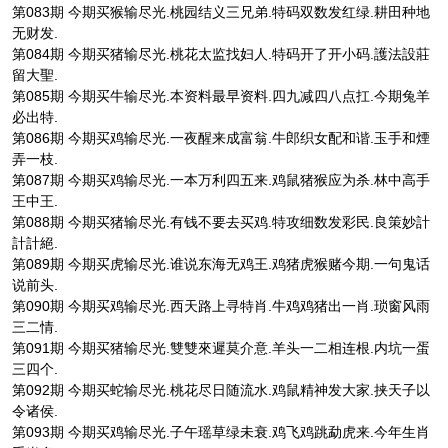
第083期 今期买猴输尽光.桃园结义三兄弟.特码双数发红绿.耕田种地
无财发.
第084期 今期买猪输尽光.桃花太监找妇人.特码开了开小码.護法設莊
留大聖.
第085期 今期买牛输尽光.本资料最早资料.四九减四八点扛.今期兔羊
必出特.
第086期 今期买鸡输尽光.一夜醒来成富翁.牛郎织女配和谐.玉手和煙
弄一枝.
第087期 今期买鸡输尽光.一本万利四五来.鸡鼠猪猴应为杀.林中高手
王中王.
第088期 今期买猪输尽光.有钱不要去买鸡.特攻细数发彩民.良策妙計
計計絕.
第089期 今期买虎输尽光.谁说东海无鸡王.鸡猪虎猴赌今期.一句鬼话
说前头.
第090期 今期买鸡输尽光.西天路上寻特肖.牛鸡鸡猪出一肖.琐窗风雨
三二情.
第091期 今期买猪输尽光.雙雙來遲莫介意.羊头一二相连根.内坑一蛋
三四个.
第092期 今期买蛇输尽光.桃花尽日随流水.鸡鼠精神发大家.挟天子以
令诸侯.
第093期 今期买鸡输尽光.子午瑶草绿未衰.鸡飞鸡跳勐虎来.今年生肖