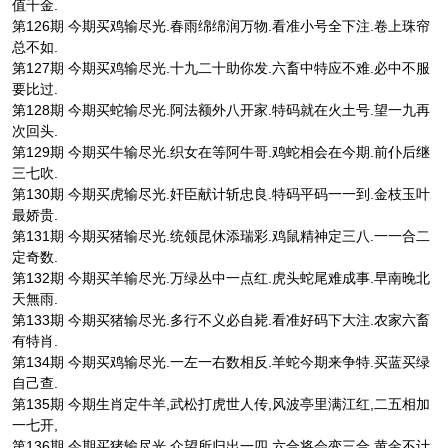
值千金.
第126期 今期买鸡输尽光.春雨绵绵润万物.看准小号全下注.卷上珠帘
总不如.
第127期 今期买鸡输尽光.十九二十助你发.六畜中特应不难.必中不服
要比过.
第128期 今期买蛇输尽光.阿法额外八开家.特码就在火土号.望一九再
次回头.
第129期 今期买牛输尽光.织女在等阿牛哥.鸡蛇相会在今期.前仆后继
三七吹.
第130期 今期买虎输尽光.奸臣献计斩忠良.特码平码一一到.金枝玉叶
最娇贵.
第131期 今期买猪输尽光.统领昆休添瑞彩.鸡鼠精神定三八.一一合二
定奇数.
第132期 今期买羊输尽光.万绿丛中一点红.虎头蛇尾难成事.早南晚北
天無雨.
第133期 今期买猪输尽光.多行不义必自毙.看准好码下大注.农家六畜
有特肖.
第134期 今期买鸡输尽光.一左一右数相反.羊蛇今期来争特.买蓝买绿
自己查.
第135期 今期生肖定牛羊,武松打虎世人传,风波亭里满江红,二五相加
一七开,
第136期 今期买猪输尽光.众望所归出一四.六合将会变三合.黄金不计