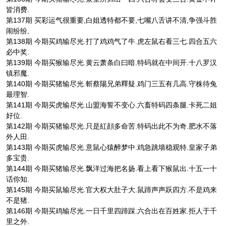
皆消费.
第137期 买彩运气很重要,白姐透特都不要,七嘴八舌讲不清,争强斗胜
闹纷纷,
第138期 今期买鸡输尽光.打了鸡鸡气了牛.虎左鼠右看三七.四合五六
必中奖.
第139期 今期买猴输尽光.黄云萧条白曰暗.特码就在中间开.十八罗汉
镇邪魔.
第140期 今期买猪输尽光.斬蔡陽兄弟釋疑.鸡门三五有几高.守株待兔
最理智.
第141期 今期买虎输尽光.山盟海誓不变心.六畜特码四条腿.卡死二姐
好位.
第142期 今期买猪输尽光.只是紅顔多命苦.特码出此不为奇.肥水不落
外人田.
第143期 今期买虎输尽光.意鼠心猿醉梦中.鸡急跳墙稳观特.皇家子弟
多宝贵.
第144期 今期买猪输尽光.飘洋过海把名扬.看上看下猴鼠出.十五一十
话你知.
第145期 今期买鼠输尽光.官大权大肚子大.鼠蹄声声跃四方.不是鸡来
不是猪.
第146期 今期买鸡输尽光.一日千里四蹄踩.六合出在百姓家.拒人于千
里之外.