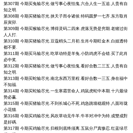
第307期 今期买兔输尽光.做亏事心夜怕鬼.六合人生一五追.人贵有自
知之明.
第308期 今期买猪输尽光.挟天子而令诸侯.特码圆梦一七齐.东方取肖
辰寅卯.
第309期 今期买猴输尽光.博得灵码二四来.虎落无势是穷期.老猪过街
人人打.
第310期 今期买猪输尽光.豆蔻梢头二月初.生肖今期旺金木.白姐透特
都不要.
第311期 今期买马输尽光.吃草动特是羊兔.小防鸡虎不会错.买了此肖
必中奖.
第312期 今期买猪输尽光.做亏事心夜怕鬼.看好合数二三五.人贵有自
知之明.
第313期 今期买蛇输尽光.南北东西万里程.看好合数一三五.身在福中
不知福.
第314期 今期买蛇输尽光.一生寒霜苦命人.鸡鼠虎蛇中本期.十六最绿
势必赢.
第315期 今期买猪输尽光.不到长城心不死.鸡急跳墙稳观特.八面玲珑
小花猫.
第316期 今期买鸡输尽光.风吹草动见牛羊.牛羊对冲中为特.成雙成對
是好碼.
第317期 今期买鸡输尽光.归根到底终须离.五鼠分尸真惨忍.红蓝绿尽